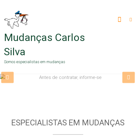
Skip
to
content
Mudanças Carlos
Silva
Somos especialistas em mudanças
Para uma boa escolha no dia
Antes de contratar, informe-se
da mudança
SAIBA MAIS
CONSELHOS ÚTEIS
ESPECIALISTAS EM MUDANÇAS